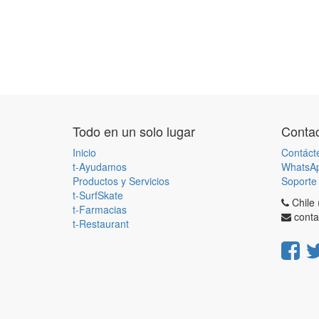
Todo en un solo lugar
Contac
Inicio
Contáct
t-Ayudamos
WhatsA
Productos y Servicios
Soporte 
t-SurfSkate
Chile
t-Farmacias
conta
t-Restaurant