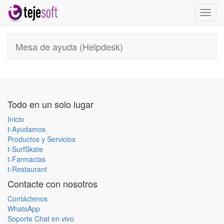
Activa
naveg
Mesa de ayuda (Helpdesk)
Todo en un solo lugar
Inicio
t-Ayudamos
Productos y Servicios
t-SurfSkate
t-Farmacias
t-Restaurant
Contacte con nosotros
Contáctenos
WhatsApp
Soporte Chat en vivo