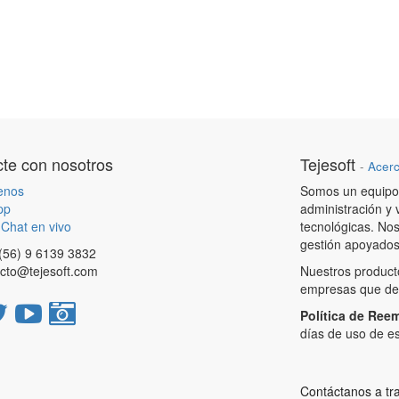
te con nosotros
Tejesoft
-
Acerc
enos
Somos un equipo 
pp
administración y 
Chat en vivo
tecnológicas. Nos
gestión apoyados 
 (56) 9 6139 3832
cto@tejesoft.com
Nuestros product
empresas que des
Política de Ree
días de uso de es
Contáctanos a t