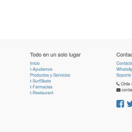
Todo en un solo lugar
Contac
Inicio
Contáct
t-Ayudamos
WhatsA
Productos y Servicios
Soporte 
t-SurfSkate
Chile
t-Farmacias
conta
t-Restaurant